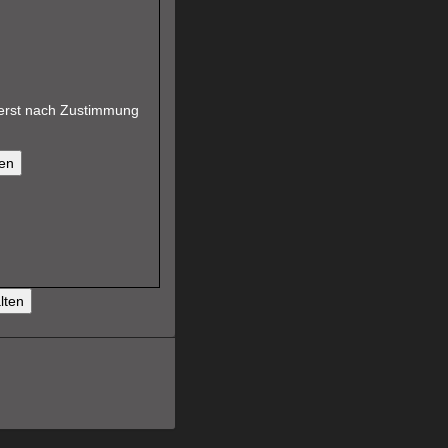
d erst nach Zustimmung
en
lten