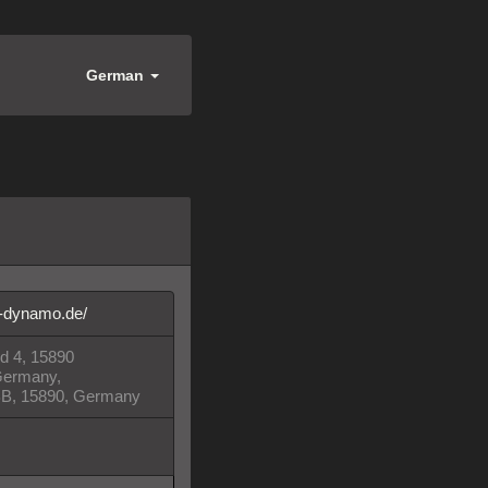
German
v-dynamo.de/
d 4, 15890
Germany,
 BB, 15890, Germany
nkedIn