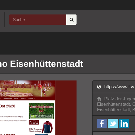
o Eisenhüttenstadt
https://www.fs
Platz der Jugen
Eisenhüttenstadt, 
Eisenhüttenstadt,
facebook
twitter
Li