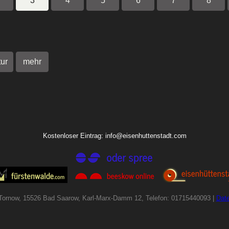
3
4
5
6
7
8
tur
mehr
Kostenloser Eintrag: info@eisenhuttenstadt.com
Tornow, 15526 Bad Saarow, Karl-Marx-Damm 12, Telefon: 01715440093 |
Dat