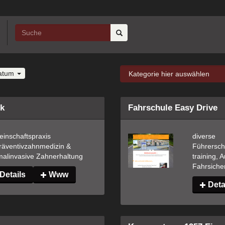
atum
ck
Fahrschule Easy Drive
inschaftspraxis 
diverse 
räventivzahnmedizin & 
Führersche
malinvasive Zahn­erhaltung
training, 
Fahrsicher
Details
Www
Deta