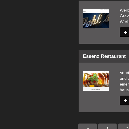
Werbe
Gravu
Werb
Essenz Restaurant
Verei
und 
eine
haus