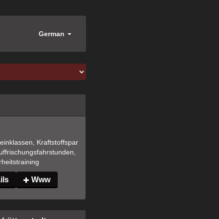
German
inklassen, Kraftstoffspar
Auffrischungsfahrstunden, 
heitstraining
ils
Www