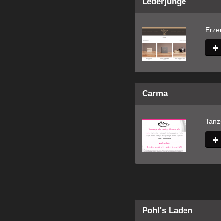
Lederjunge
Erze
Carma
Tanzs
Pohl's Laden