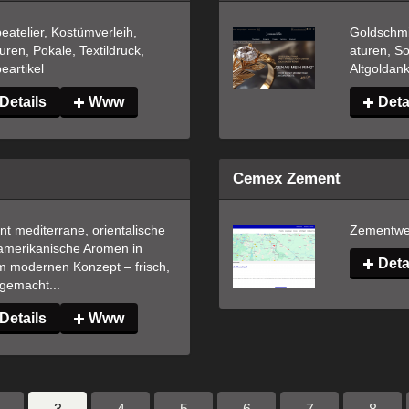
atelier, Kostümverleih, 
Goldschmi
ren, Pokale, Textildruck, 
aturen, So
eartikel
Altgoldan
Details
Www
Deta
Cemex Zement
nt mediterrane, orientalische 
Zementwer
amerikanische Aromen in 
Deta
m modernen Konzept – frisch, 
gemacht...
Details
Www