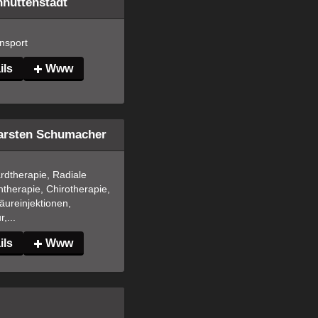
hüttenstadt
nsport
ils
Www
Carsten Schumacher
dtherapie, Radiale 
therapie, Chirotherapie, 
ureinjektionen, 
,...
ils
Www