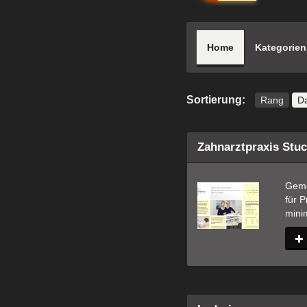
Home
Kategorien
Sortierung:
Rang
D
Zahn­arzt­praxis Stu
Geme
für P
mini