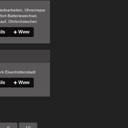
edearbeiten, Uhrenrepar
fort-Batteriewechsel, 
kauf, Ohrlochstechen
ils
Www
k Eisenhüttenstadt
ils
Www