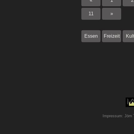
«
1
2
11
»
Essen
Freizeit
Kul
Impressum: Jörn 