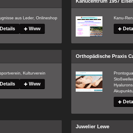
Kanucentrum 1957 Eisen
ugnisse aus Leder, Onlineshop
Kanu-Ren
Details
Www
Deta
Orthopädische Praxis 
portverein, Kulturverein
Prontoguar
Stoßwellen
Details
Www
Hyaluronsä
Akupunktur
Deta
Juwelier Lewe