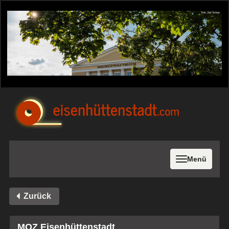
Menü
Zurück
MOZ Eisenhüttenstadt